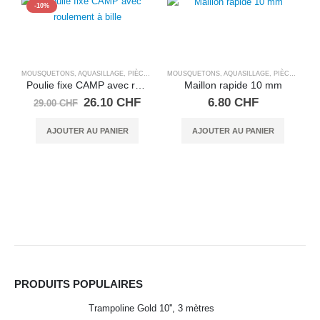
-10%
MOUSQUETONS, AQUASILLAGE
,
PIÈCES DÉTACHÉES SALTO TRAMPOLINE
MOUSQUETONS, AQUASILLAGE
,
PIÈCES DÉTACHÉES SALTO TRAMPOLINE
Poulie fixe CAMP avec roulement à bille
Maillon rapide 10 mm
Le
Le
26.10
CHF
6.80
CHF
29.00
CHF
prix
prix
initial
actuel
AJOUTER AU PANIER
AJOUTER AU PANIER
était :
est :
M
29.00 CHF.
26.10 CHF.
PRODUITS POPULAIRES
Trampoline Gold 10'', 3 mètres