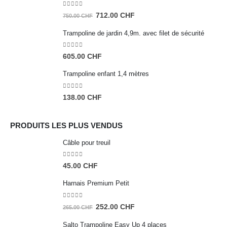
0
sur 5
Le
Le
712.00
CHF
750.00
CHF
prix
prix
Trampoline de jardin 4,9m. avec filet de sécurité
initial
actuel
était :
est :
0
sur 5
605.00
CHF
750.00 CHF.
712.00 CHF.
Trampoline enfant 1,4 mètres
0
sur 5
138.00
CHF
PRODUITS LES PLUS VENDUS
Câble pour treuil
0
sur 5
45.00
CHF
Harnais Premium Petit
0
sur 5
Le
Le
252.00
CHF
265.00
CHF
prix
prix
Salto Trampoline Easy Up 4 places