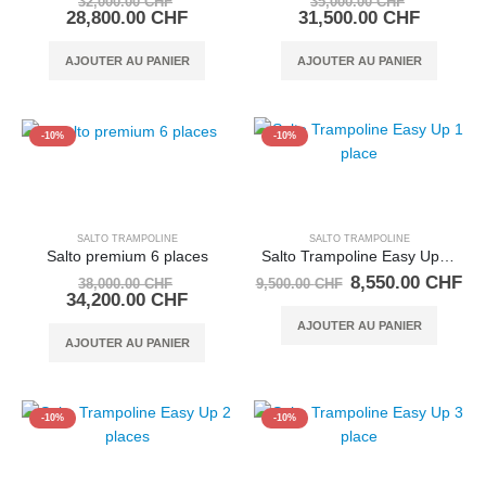
32,000.00
CHF
35,000.00
CHF
prix
Le
prix
Le
28,800.00
CHF
31,500.00
CHF
initial
prix
initial
prix
était :
actuel
était :
actuel
AJOUTER AU PANIER
AJOUTER AU PANIER
32,000.00 CHF.
est :
35,000.0
est :
28,800.00 CHF.
31,500.
-10%
-10%
SALTO TRAMPOLINE
SALTO TRAMPOLINE
Salto premium 6 places
Salto Trampoline Easy Up 1 place
Le
Le
Le
8,550.00
CHF
38,000.00
CHF
9,500.00
CHF
prix
Le
prix
pr
34,200.00
CHF
initial
prix
initial
ac
AJOUTER AU PANIER
était :
actuel
était :
est
AJOUTER AU PANIER
38,000.00 CHF.
est :
9,500.00 CHF.
8,
34,200.00 CHF.
-10%
-10%