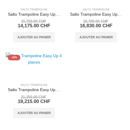
SALTO TRAMPOLINE
SALTO TRAMPOLINE
Salto Trampoline Easy Up 2 places
Salto Trampoline Easy Up 3 place
Le
Le
15,750.00
CHF
18,700.00
CHF
prix
Le
prix
Le
14,175.00
CHF
16,830.00
CHF
initial
prix
initial
prix
était :
actuel
était :
actuel
AJOUTER AU PANIER
AJOUTER AU PANIER
15,750.00 CHF.
est :
18,700.0
est :
14,175.00 CHF.
16,830.
-10%
SALTO TRAMPOLINE
Salto Trampoline Easy Up 4 places
Le
21,350.00
CHF
prix
Le
19,215.00
CHF
initial
prix
était :
actuel
AJOUTER AU PANIER
21,350.00 CHF.
est :
19,215.00 CHF.