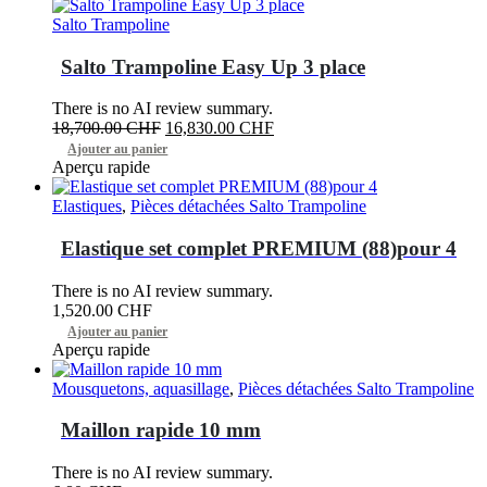
Salto Trampoline
Salto Trampoline Easy Up 3 place
There is no AI review summary.
Le
Le
18,700.00
CHF
16,830.00
CHF
prix
prix
Ajouter au panier
initial
actuel
Aperçu rapide
était :
est :
18,700.00 CHF.
16,830.00 CHF.
Elastiques
,
Pièces détachées Salto Trampoline
Elastique set complet PREMIUM (88)pour 4
There is no AI review summary.
1,520.00
CHF
Ajouter au panier
Aperçu rapide
Mousquetons, aquasillage
,
Pièces détachées Salto Trampoline
Maillon rapide 10 mm
There is no AI review summary.