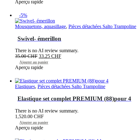
Aperçu rapide
-5%
Mousquetons, aquasillage
,
Pièces détachées Salto Trampoline
Swivel- émerillon
There is no AI review summary.
Le
Le
35.00
CHF
33.25
CHF
prix
prix
Ajouter au panier
initial
actuel
Aperçu rapide
était :
est :
35.00 CHF.
33.25 CHF.
Elastiques
,
Pièces détachées Salto Trampoline
Elastique set complet PREMIUM (88)pour 4
There is no AI review summary.
1,520.00
CHF
Ajouter au panier
Aperçu rapide