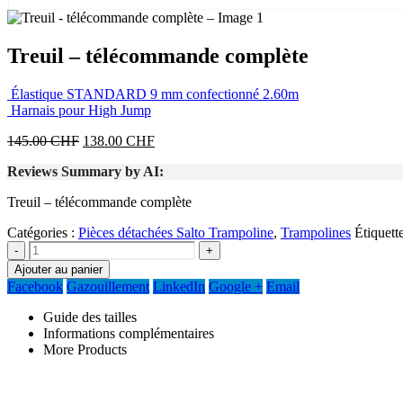
Treuil – télécommande complète
Élastique STANDARD 9 mm confectionné 2.60m
Harnais pour High Jump
Le
Le
145.00
CHF
138.00
CHF
prix
prix
Reviews Summary by AI:
initial
actuel
était :
est :
Treuil – télécommande complète
145.00 CHF.
138.00 CHF.
Catégories :
Pièces détachées Salto Trampoline
,
Trampolines
Étiquett
-
+
Ajouter au panier
Facebook
Gazouillement
LinkedIn
Google +
Email
Guide des tailles
Informations complémentaires
More Products