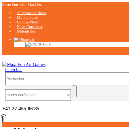
More Fun with Maxi Fun
A Propos de Nous
Mon compte
Galerie Photo
Nous Contacter
S'identifier
Français
ENGLISH
Chercher
+41 27 455 86 85
0
0 items