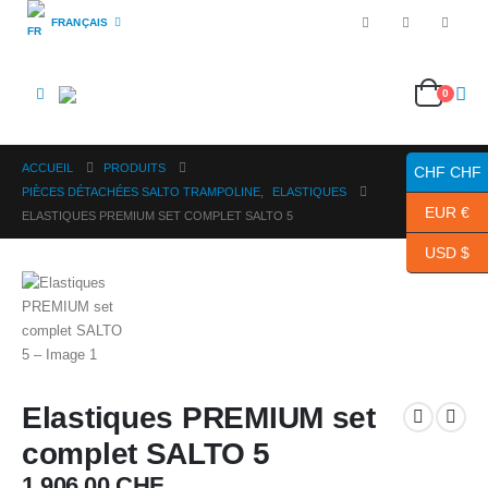
FRANÇAIS
0
ACCUEIL
PRODUITS
CHF CHF
PIÈCES DÉTACHÉES SALTO TRAMPOLINE
,
ELASTIQUES
EUR €
ELASTIQUES PREMIUM SET COMPLET SALTO 5
USD $
Elastiques PREMIUM set
complet SALTO 5
1,906.00
CHF