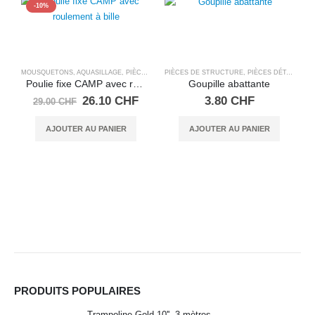
-10%
MOUSQUETONS, AQUASILLAGE
,
PIÈCES DÉTACHÉES SALTO TRAMPOLINE
PIÈCES DE STRUCTURE
,
PIÈCES DÉTACHÉES SALTO TRAMPOLINE
Poulie fixe CAMP avec roulement à bille
Goupille abattante
Le
Le
26.10
CHF
3.80
CHF
29.00
CHF
prix
prix
initial
actuel
AJOUTER AU PANIER
AJOUTER AU PANIER
était :
est :
M
29.00 CHF.
26.10 CHF.
PRODUITS POPULAIRES
Trampoline Gold 10'', 3 mètres