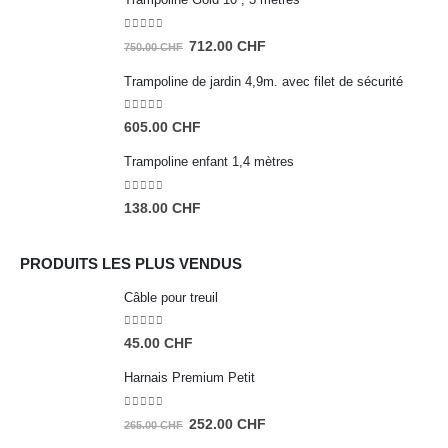
0
sur 5
Le
Le
712.00
CHF
750.00
CHF
prix
prix
Trampoline de jardin 4,9m. avec filet de sécurité
initial
actuel
était :
est :
0
sur 5
605.00
CHF
750.00 CHF.
712.00 CHF.
Trampoline enfant 1,4 mètres
0
sur 5
138.00
CHF
PRODUITS LES PLUS VENDUS
Câble pour treuil
0
sur 5
45.00
CHF
Harnais Premium Petit
0
sur 5
Le
Le
252.00
CHF
265.00
CHF
prix
prix