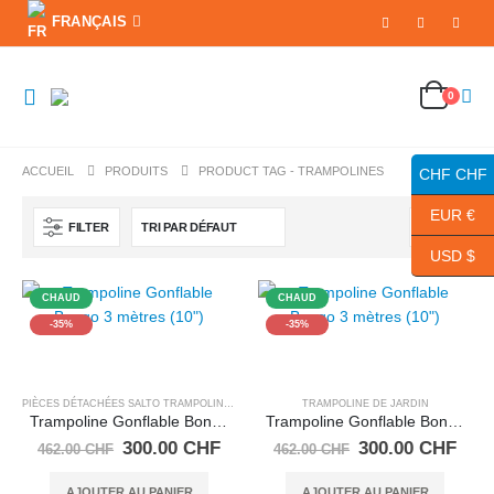
FRANÇAIS
0
ACCUEIL
PRODUITS
PRODUCT TAG -
TRAMPOLINES
CHF CHF
EUR €
FILTER
USD $
CHAUD
CHAUD
-35%
-35%
PIÈCES DÉTACHÉES SALTO TRAMPOLINE
,
TRAMPOLINES
TRAMPOLINE DE JARDIN
Trampoline Gonflable Bongo 3 mètres (10″)
Trampoline Gonflable Bongo 3 mètres (10″)
Le
Le
Le
Le
300.00
CHF
300.00
CHF
462.00
CHF
462.00
CHF
prix
prix
prix
prix
initial
actuel
initial
actu
AJOUTER AU PANIER
AJOUTER AU PANIER