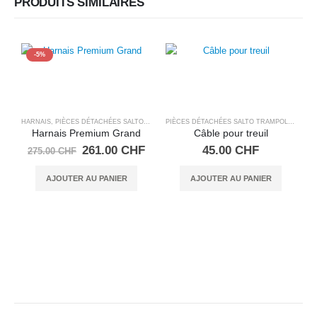
PRODUITS SIMILAIRES
-5%
HARNAIS
,
PIÈCES DÉTACHÉES SALTO TRAMPOLINE
PIÈCES DÉTACHÉES SALTO TRAMPOLINE
,
TRE
Harnais Premium Grand
Câble pour treuil
Le
Le
261.00
CHF
45.00
CHF
275.00
CHF
prix
prix
initial
actuel
AJOUTER AU PANIER
AJOUTER AU PANIER
était :
est :
E
275.00 CHF.
261.00 CHF.