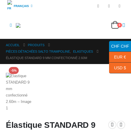
FRANÇAIS
0
ACCUEIL
PRODUITS
CHF CHF
PIÈCES DÉTACHÉES SALTO TRAMPOLINE
,
ELASTIQUES
EUR €
ÉLASTIQUE STANDARD 9 MM CONFECTIONNÉ 2.60M
USD $
-5%
Élastique STANDARD 9