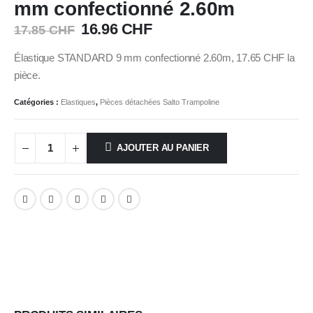
mm confectionné 2.60m
Le
Le
16.96
CHF
17.85
CHF
prix
prix
initial
actuel
Élastique STANDARD 9 mm confectionné 2.60m, 17.65 CHF la
était :
est :
pièce.
17.85 CHF.
16.96 CHF.
Catégories :
Elastiques
,
Pièces détachées Salto Trampoline
AJOUTER AU PANIER