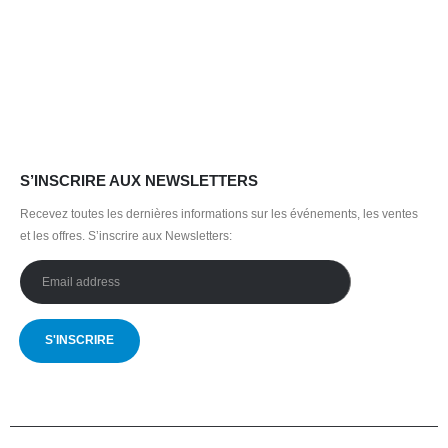
initial
actuel
était :
est :
310.00 CHF.
155.00 CHF.
S’INSCRIRE AUX NEWSLETTERS
Recevez toutes les dernières informations sur les événements, les ventes
et les offres.
S’inscrire aux Newsletters: