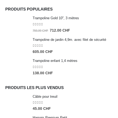
PRODUITS POPULAIRES
Trampoline Gold 10'', 3 mètres
0
sur 5
Le
Le
712.00
CHF
750.00
CHF
prix
prix
Trampoline de jardin 4,9m. avec filet de sécurité
initial
actuel
était :
est :
0
sur 5
605.00
CHF
750.00 CHF.
712.00 CHF.
Trampoline enfant 1,4 mètres
0
sur 5
138.00
CHF
PRODUITS LES PLUS VENDUS
Câble pour treuil
0
sur 5
45.00
CHF
Harnais Premium Petit