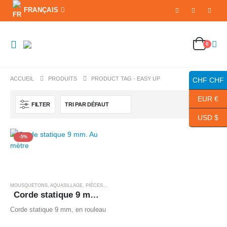
FRANÇAIS
0
ACCUEIL
PRODUITS
PRODUCT TAG -
EASY UP
CHF CHF
EUR €
FILTER
USD $
-5%
MOUSQUETONS, AQUASILLAGE
,
PIÈCES DÉTACHÉES SALTO TRAMPOLINE
Corde statique 9 mm. Au mètre
Corde statique 9 mm, en rouleau