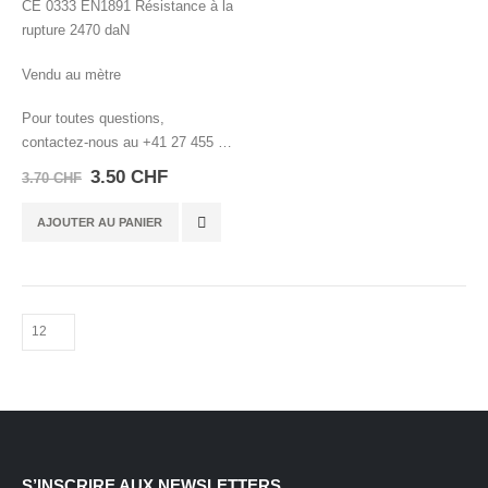
CE 0333 EN1891 Résistance à la
rupture 2470 daN
Vendu au mètre
Pour toutes questions,
contactez-nous au +41 27 455 86
85
Le
Le
3.50
CHF
3.70
CHF
prix
prix
initial
actuel
AJOUTER AU PANIER
était :
est :
3.70 CHF.
3.50 CHF.
S’INSCRIRE AUX NEWSLETTERS