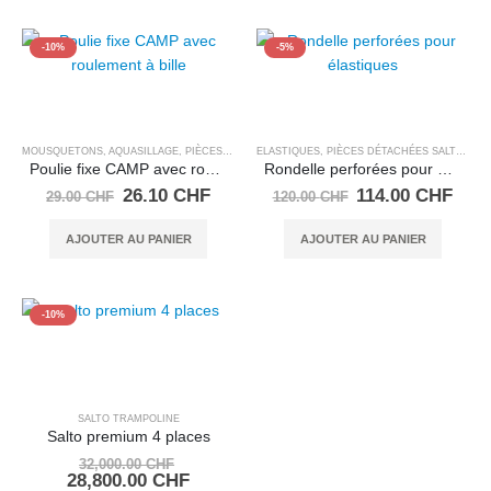
-10%
-5%
MOUSQUETONS, AQUASILLAGE
,
PIÈCES DÉTACHÉES SALTO TRAMPOLINE
ELASTIQUES
,
PIÈCES DÉTACHÉES SALTO TRAMPOLINE
Poulie fixe CAMP avec roulement à bille
Rondelle perforées pour élastiques
Le
Le
Le
Le
26.10
CHF
114.00
CHF
29.00
CHF
120.00
CHF
prix
prix
prix
prix
initial
actuel
initial
actu
AJOUTER AU PANIER
AJOUTER AU PANIER
était :
est :
était :
est :
29.00 CHF.
26.10 CHF.
120.00 CHF.
114.
-10%
SALTO TRAMPOLINE
Salto premium 4 places
Le
32,000.00
CHF
prix
Le
28,800.00
CHF