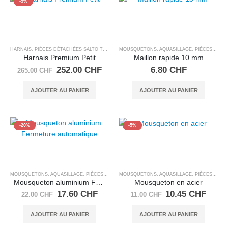
-5%
HARNAIS
,
PIÈCES DÉTACHÉES SALTO TRAMPOLINE
MOUSQUETONS, AQUASILLAGE
,
PIÈCES DÉTACHÉES SALTO TRAMPOLINE
Harnais Premium Petit
Maillon rapide 10 mm
Le
Le
252.00
CHF
6.80
CHF
265.00
CHF
prix
prix
initial
actuel
AJOUTER AU PANIER
AJOUTER AU PANIER
était :
est :
265.00 CHF.
252.00 CHF.
-20%
-5%
MOUSQUETONS, AQUASILLAGE
,
PIÈCES DÉTACHÉES SALTO TRAMPOLINE
MOUSQUETONS, AQUASILLAGE
,
PIÈCES DÉTACHÉES SALTO TRAMPOLINE
Mousqueton aluminium Fermeture automatique
Mousqueton en acier
Le
Le
Le
Le
17.60
CHF
10.45
CHF
22.00
CHF
11.00
CHF
prix
prix
prix
prix
initial
actuel
initial
actue
AJOUTER AU PANIER
AJOUTER AU PANIER
était :
est :
était :
est :
22.00 CHF.
17.60 CHF.
11.00 CHF.
10.45