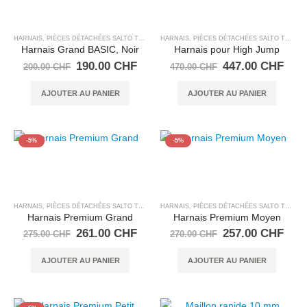
HARNAIS
,
PIÈCES DÉTACHÉES SALTO TRAMPOLINE
HARNAIS
,
PIÈCES DÉTACHÉES SALTO TRAMPOLINE
Harnais Grand BASIC, Noir
Harnais pour High Jump
Le
Le
Le
Le
190.00
CHF
447.00
CHF
200.00
CHF
470.00
CHF
prix
prix
prix
prix
initial
actuel
initial
actu
AJOUTER AU PANIER
AJOUTER AU PANIER
était :
est :
était :
est :
200.00 CHF.
190.00 CHF.
470.00 CHF.
447.
-5%
-5%
HARNAIS
,
PIÈCES DÉTACHÉES SALTO TRAMPOLINE
HARNAIS
,
PIÈCES DÉTACHÉES SALTO TRAMPOLINE
Harnais Premium Grand
Harnais Premium Moyen
Le
Le
Le
Le
261.00
CHF
257.00
CHF
275.00
CHF
270.00
CHF
prix
prix
prix
prix
initial
actuel
initial
actu
AJOUTER AU PANIER
AJOUTER AU PANIER
était :
est :
était :
est :
275.00 CHF.
261.00 CHF.
270.00 CHF.
257.