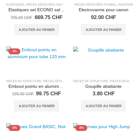
ELASTIQUES
,
PIÈCES DÉTACHÉES SALTO TRAMPOLINE
PIÈCES DÉTACHÉES FUNBALL SHOOTAIR
Elastiques set ECONO salto standard 4 petit 7 m
Electrovanne pour canon
Le
Le
669.75
CHF
92.00
CHF
705.00
CHF
prix
prix
initial
actuel
AJOUTER AU PANIER
AJOUTER AU PANIER
était :
est :
705.00 CHF.
669.75 CHF.
-5%
PIÈCES DE STRUCTURE
,
PIÈCES DÉTACHÉES SALTO TRAMPOLINE
PIÈCES DE STRUCTURE
,
PIÈCES DÉTACHÉES SALTO TRAMPOLINE
Embout pointu en aluminium pour tube 120 mm
Goupille abattante
Le
Le
99.75
CHF
3.80
CHF
105.00
CHF
prix
prix
initial
actuel
AJOUTER AU PANIER
AJOUTER AU PANIER
était :
est :
105.00 CHF.
99.75 CHF.
-5%
-5%