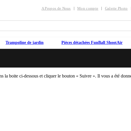
A Propos de Nous
Mon compte
Galerie Photo
Trampoline de jardin
Pièces détachées FunBall ShootAir
la boite ci-dessous et cliquer le bouton « Suivre ». Il vous a été donn