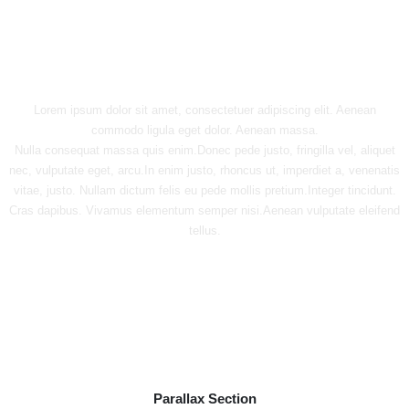
Parallax Section
(FIXED IMAGE)
Lorem ipsum dolor sit amet, consectetuer adipiscing elit. Aenean
commodo ligula eget dolor. Aenean massa.
Nulla consequat massa quis enim.Donec pede justo, fringilla vel, aliquet
nec, vulputate eget, arcu.In enim justo, rhoncus ut, imperdiet a, venenatis
vitae, justo. Nullam dictum felis eu pede mollis pretium.Integer tincidunt.
Cras dapibus. Vivamus elementum semper nisi.Aenean vulputate eleifend
tellus.
Parallax Section