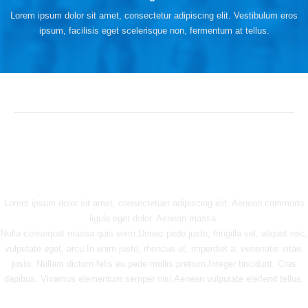
Lorem ipsum dolor sit amet, consectetur adipiscing elit. Vestibulum eros
ipsum, facilisis eget scelerisque non, fermentum at tellus.
Video Section
Lorem ipsum dolor sit amet, consectetuer adipiscing elit. Aenean commodo
ligula eget dolor. Aenean massa.
Nulla consequat massa quis enim.Donec pede justo, fringilla vel, aliquet nec,
vulputate eget, arcu.In enim justo, rhoncus ut, imperdiet a, venenatis vitae,
justo. Nullam dictum felis eu pede mollis pretium.Integer tincidunt. Cras
dapibus. Vivamus elementum semper nisi.Aenean vulputate eleifend tellus.