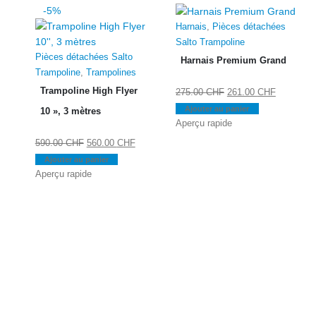
-5%
Harnais
,
Pièces détachées
Salto Trampoline
Pièces détachées Salto
Harnais Premium Grand
Trampoline
,
Trampolines
Trampoline High Flyer
Le
Le
275.00
CHF
261.00
CHF
prix
prix
Ajouter au panier
10 », 3 mètres
initial
actuel
Aperçu rapide
était :
est :
Le
Le
590.00
CHF
560.00
CHF
275.00 CHF.
261.00 C
prix
prix
Ajouter au panier
initial
actuel
Aperçu rapide
était :
est :
590.00 CHF.
560.00 CHF.