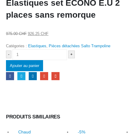
Elastiques set ECONO E.U 2
places sans remorque
Le
Le
975.00
CHF
926.25
CHF
prix
prix
Catégories :
Elastiques
,
Pièces détachées Salto Trampoline
initial
actuel
était :
est :
-
+
975.00 CHF.
926.25 CHF.
Ajouter au panier
PRODUITS SIMILAIRES
Chaud
-5%