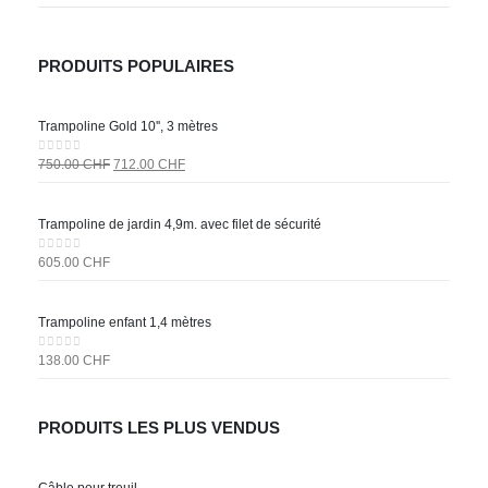
PRODUITS POPULAIRES
Trampoline Gold 10'', 3 mètres
Le
Le
0
sur 5
750.00
CHF
712.00
CHF
prix
prix
initial
actuel
Trampoline de jardin 4,9m. avec filet de sécurité
était :
est :
750.00 CHF.
712.00 CHF.
0
sur 5
605.00
CHF
Trampoline enfant 1,4 mètres
0
sur 5
138.00
CHF
PRODUITS LES PLUS VENDUS